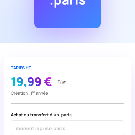
TARIFS HT
19,99 €
HT/an
re
Création · 1
année
Achat ou transfert d'un .paris